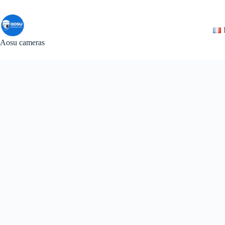
Passer
au
contenu
Aosu cameras