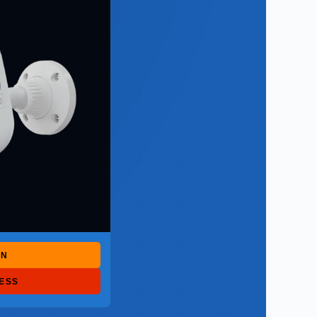
ON
RESS