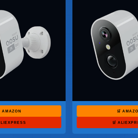
 AMAZON
🛒 AMAZ
ALIEXPRESS
🛒 ALIEXP