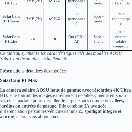
✔️ PTZ
~3MP (2K)
(personnes
D1 Lite
audio
PTZ solide
)
Oui
PTZ
SolarCam
Spot +
✔️ PTZ
~3MP (2K)
(personnes
économiqu
D1 Classic
audio
)
e
Petite
SolarCam
Oui (PIR +
Spot +
caméra
2K
❌
P1 Lite
AI)
sirène
solaire
compacte
Ce tableau synthétise les caractéristiques clés des modèles AOSU
SolarCam disponibles actuellement.
Présentations détaillées des modèles
SolarCam P1 Max
La
caméra solaire AOSU haut de gamme avec résolution 4K Ultra
HD
. Elle fournit des images extrêmement détaillées, même en zoom
x6, et est parfaite pour surveiller de larges zones comme des
allées,
jardins ou entrées de garage
. Elle combine
IA avancée
,
différenciation personnes/véhicules/animaux,
spotlight intégré et
alarme
, le tout sans abonnement.