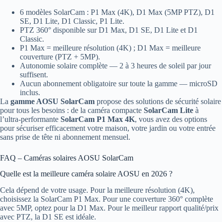
6 modèles SolarCam : P1 Max (4K), D1 Max (5MP PTZ), D1
SE, D1 Lite, D1 Classic, P1 Lite.
PTZ 360° disponible sur D1 Max, D1 SE, D1 Lite et D1
Classic.
P1 Max = meilleure résolution (4K) ; D1 Max = meilleure
couverture (PTZ + 5MP).
Autonomie solaire complète — 2 à 3 heures de soleil par jour
suffisent.
Aucun abonnement obligatoire sur toute la gamme — microSD
inclus.
La
gamme AOSU SolarCam
propose des solutions de sécurité solaire
pour tous les besoins : de la caméra compacte
SolarCam Lite
à
l’ultra‑performante
SolarCam P1 Max 4K
, vous avez des options
pour sécuriser efficacement votre maison, votre jardin ou votre entrée
sans prise de tête ni abonnement mensuel.
FAQ – Caméras solaires AOSU SolarCam
Quelle est la meilleure caméra solaire AOSU en 2026 ?
Cela dépend de votre usage. Pour la meilleure résolution (4K),
choisissez la SolarCam P1 Max. Pour une couverture 360° complète
avec 5MP, optez pour la D1 Max. Pour le meilleur rapport qualité/prix
avec PTZ, la D1 SE est idéale.