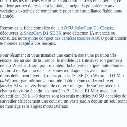
Oui. Tous les modèles SolarCam sont certifiés IP65 ou supérieur, ce
qui leur permet de résister à la pluie, la neige, la poussière et aux
variations extrêmes de température pour une surveillance fiable toute
l’année.
Retrouvez la fiche complète de la
AOSU SolarCam D1 Classic
,
découvrez la
SolarCam D1 SE 3K
avec détection IA avancée ou
consultez notre
guide complet des caméras solaires AOSU
pour choisir
le modèle adapté à vos besoins.
Pour résumer : si vous installez une caméra dans une position très
ensoleillée au sud de la France, le modèle D1 Lite avec son panneau
de 2,5 W est suffisant pour maintenir la batterie chargée toute l’année.
Au nord de Paris ou dans les zones montagneuses avec moins
d’ensoleillement hivernal, optez pour la D1 SE (3,5 W) ou la D1 Max
(4 W) pour garantir une autonomie fiable même en décembre et
janvier. Si vous avez besoin de couvrir une grande surface avec un
champ de vision étendu, les modèles P1 Lite et P1 Max avec leur
objectif de 130 à 140 degrés sont les seuls modèles AOSU capables de
surveiller efficacement une cour ou un vaste jardin depuis un seul point
de montage sans angles morts latéraux.