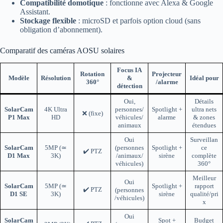
Compatibilité domotique
: fonctionne avec Alexa & Google
Assistant.
Stockage flexible
: microSD et parfois option cloud (sans
obligation d’abonnement).
Comparatif des caméras AOSU solaires
Focus IA
Rotation
Projecteur
Modèle
Résolution
&
Idéal pour
360°
/alarme
détection
Oui,
Détails
SolarCam
4K Ultra
personnes/
Spotlight +
ultra nets
❌ (fixe)
P1 Max
HD
véhicules/
alarme
& zones
animaux
étendues
Oui
Surveillan
SolarCam
5MP (≃
(personnes
Spotlight +
ce
✔️ PTZ
D1 Max
3K)
/animaux/
sirène
complète
véhicules)
360°
Meilleur
Oui
SolarCam
5MP (≃
Spotlight +
rapport
✔️ PTZ
(personnes
D1 SE
3K)
sirène
qualité/pri
/véhicules)
x
Oui
SolarCam
Spot +
Budget