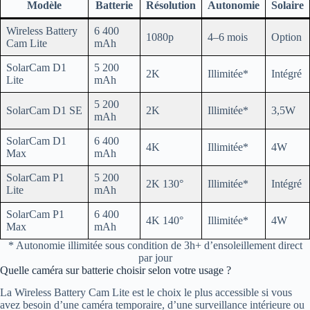
Modèle
Batterie
Résolution
Autonomie
Solaire
Wireless Battery
6 400
1080p
4–6 mois
Option
Cam Lite
mAh
SolarCam D1
5 200
2K
Illimitée*
Intégré
Lite
mAh
5 200
SolarCam D1 SE
2K
Illimitée*
3,5W
mAh
SolarCam D1
6 400
4K
Illimitée*
4W
Max
mAh
SolarCam P1
5 200
2K 130°
Illimitée*
Intégré
Lite
mAh
SolarCam P1
6 400
4K 140°
Illimitée*
4W
Max
mAh
* Autonomie illimitée sous condition de 3h+ d’ensoleillement direct
par jour
Quelle caméra sur batterie choisir selon votre usage ?
La Wireless Battery Cam Lite est le choix le plus accessible si vous
avez besoin d’une caméra temporaire, d’une surveillance intérieure ou