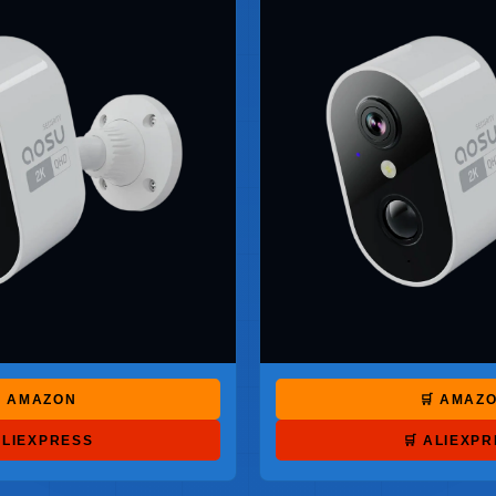
 AMAZON
🛒 AMAZ
ALIEXPRESS
🛒 ALIEXP