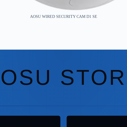
AOSU WIRED SECURITY CAM D1 SE
AOSU STOR