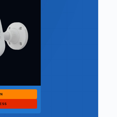
ON
RESS